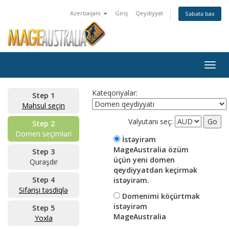
Azerbaijani
Giriş
Qeydiyyat
Səbətə bax
Togg
navig
Kateqoriyalar:
Step 1
Məhsul seçin
Valyutanı seç:
Step 2
Domen seçimləri
İstəyirəm
MageAustralia özüm
Step 3
üçün yeni domen
Quraşdır
qeydiyyatdan keçirmək
Step 4
istəyirəm.
Sifarişi təsdiqlə
Domenimi köçürtmək
istəyirəm
Step 5
MageAustralia
Yoxla