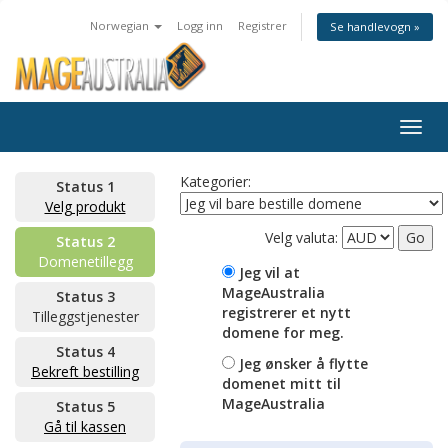
Norwegian
Logg inn
Registrer
Se handlevogn »
Togg
navig
Kategorier:
Status 1
Velg produkt
Velg valuta:
Status 2
Domenetillegg
Jeg vil at
MageAustralia
Status 3
registrerer et nytt
Tilleggstjenester
domene for meg.
Status 4
Jeg ønsker å flytte
Bekreft bestilling
domenet mitt til
MageAustralia
Status 5
Gå til kassen