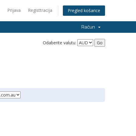
Prijava
Registtracija
Pregled košarice
Račun
Odaberite valutu: