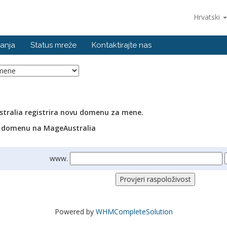
Hrvatski
anja
Status mreže
Kontaktirajte nas
tralia registrira novu domenu za mene.
i domenu na MageAustralia
www.
Powered by
WHMCompleteSolution