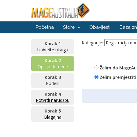
Početna
Store
Obavijesti
Baza zn
Kategorije:
Korak 1
Izaberite ulsugu
Korak 2
Opcije domene
Želim da MageAus
Korak 3
Želim premjestit
Podesi
Korak 4
Potvrdi narudžbu
Korak 5
Blagajna