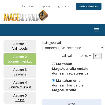
Estonian
Logi sisse
Registreeri
Vaata ostukorvi
Togg
navig
Kategooriad:
Astme 1
Vali toode
Vali valuuta:
Astme 2
Domeeni valikud
Ma tahan
MageAustralia endale
Astme 3
domeeni registreerida.
Seadista
Ma tahan oma
Astme 4
domeeni kanda üle
Kinnita tellimus
MageAustralia
Astme 5
Kassa
www.