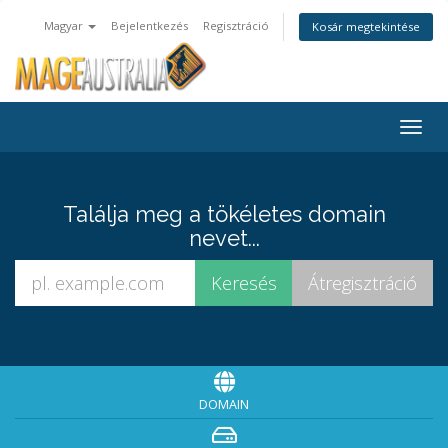
Magyar
Bejelentkezés
Regisztráció
Kosár megtekintése
Togg
navig
Találja meg a tökéletes domain
nevet...
DOMAIN