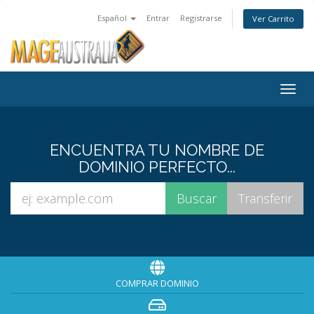
Español
Entrar
Registrarse
Ver Carrito
Togg
navig
ENCUENTRA TU NOMBRE DE
DOMINIO PERFECTO...
COMPRAR DOMINIO